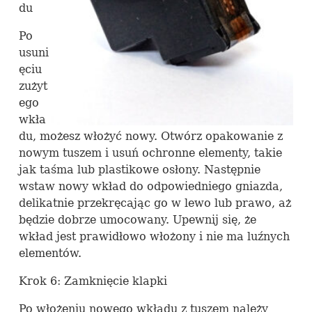
du
Po
usuni
ęciu
zużyt
ego
wkła
du, możesz włożyć nowy. Otwórz opakowanie z
nowym tuszem i usuń ochronne elementy, takie
jak taśma lub plastikowe osłony. Następnie
wstaw nowy wkład do odpowiedniego gniazda,
delikatnie przekręcając go w lewo lub prawo, aż
będzie dobrze umocowany. Upewnij się, że
wkład jest prawidłowo włożony i nie ma luźnych
elementów.
Krok 6: Zamknięcie klapki
Po włożeniu nowego wkładu z tuszem należy