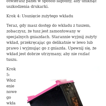
otwierasz panel w sposób łagodny, aby uniknąć
uszkodzenia drukarki.
Krok 4: Usunięcie zużytego wkładu
Teraz, gdy masz dostęp do wkładu z tuszem,
zobaczysz, że tusz jest zamontowany w
specjalnych gniazdach. Starannie wyjmij zużyty
wkład, przekręcając go delikatnie w lewo lub
prawo i wyjmując go z gniazda. Upewnij się, że
wkład jest dobrze utrzymany, aby nie rozlać
tuszu.
Krok
5:
Włoż
enie
nowe
go
wkła